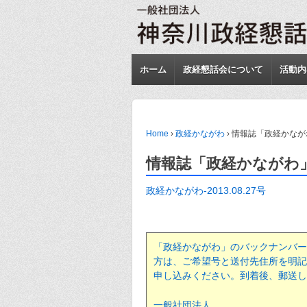
ホーム
政経懇話会について
活動内
Home
›
政経かながわ
›
情報誌「政経かながわ
情報誌「政経かながわ」2
政経かながわ-2013.08.27号
「政経かながわ」のバックナンバー
方は、ご希望号と送付先住所を明記
申し込みください。到着後、郵送し
一般社団法人