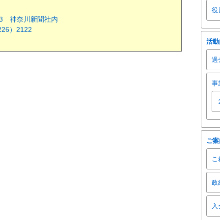
役
-23 神奈川新聞社内
226）2122
活動
過
事
ご案
こ
政
入