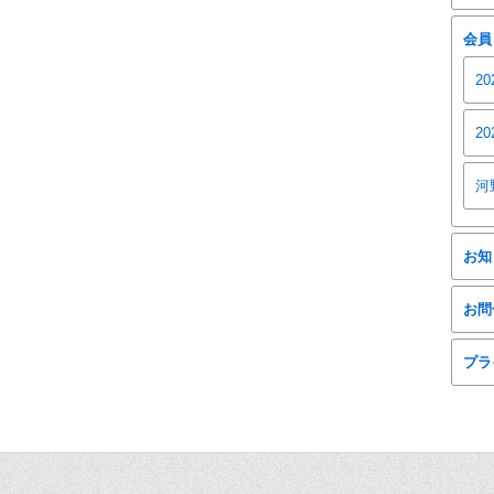
会員
2
2
河
お知
お問
プラ