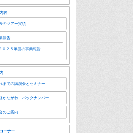
内容
去のツアー実績
業報告
２０２５年度の事業報告
内
れまでの講演会とセミナー
経かながわ バックナンバー
会のご案内
コーナー