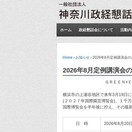
ホーム
政経懇話会について
活動内
Home
›
お知らせ
›
2026年8月定例講演会
2026年8月定例講演会
ＧＲＥＥＮ×
横浜市の上瀬谷地区で来年3月19日
(２０２７年国際園芸博覧会)。１千
国際博覧会を半年後に控え、その最
日 時
2026年8月20