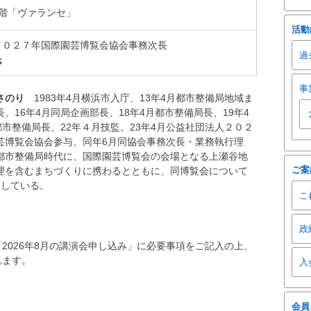
6階「ヴァランセ」
活動
２０２７年国際園芸博覧会協会事務次長
過
氏
事
まさのり
1983年4月横浜市入庁、13年4月都市整備局地域ま
、16年4月同局企画部長、18年4月都市整備局長、19年4
都市整備局長、22年４月技監。23年4月公益社団法人２０２
芸博覧会協会参与、同年6月同協会事務次長・業務執行理
都市整備局時代に、国際園芸博覧会の会場となる上瀬谷地
ご案
理を含むまちづくりに携わるとともに、同博覧会について
当している。
こ
政
2026年8月の講演会申し込み」に必要事項をご記入の上、
れます。
入
会員