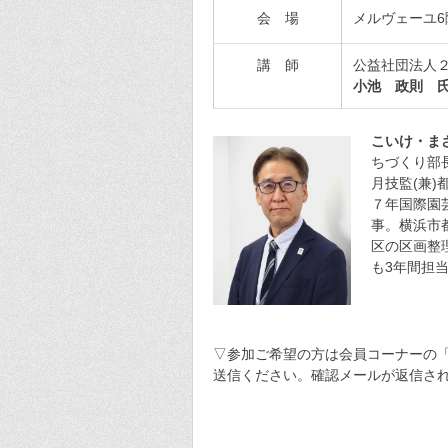
会 場
メルヴェーユ
講 師
公益社団法人
小池 政則 
こいけ・
ちづくり部長
月技監(兼)
７年国際園
事。横浜市
区の区画整
も3年間担
▽参加ご希望の方は会員コーナーの「
送信ください。確認メールが返信さ