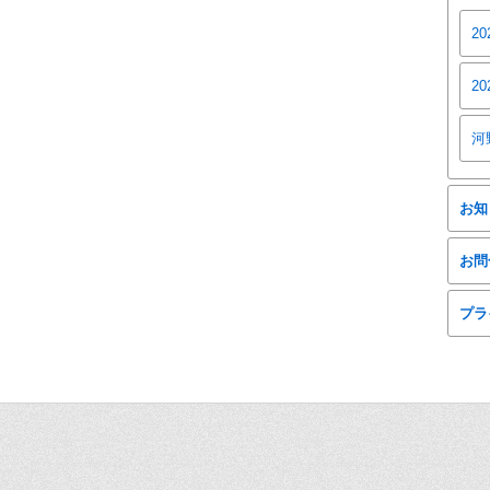
2
2
河
お知
お問
プラ