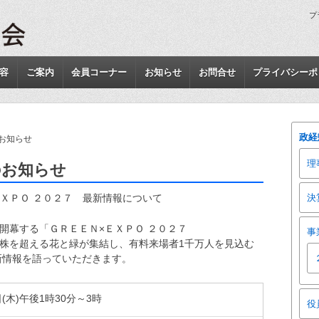
プ
容
ご案内
会員コーナー
お知らせ
お問合せ
プライバシーポ
政経
のお知らせ
理
のお知らせ
ＥＸＰＯ ２０２７ 最新情報について
決
に開幕する「ＧＲＥＥＮ×ＥＸＰＯ ２０２７
事
万株を超える花と緑が集結し、有料来場者1千万人を見込む
新情報を語っていただきます。
日(木)午後1時30分～3時
役