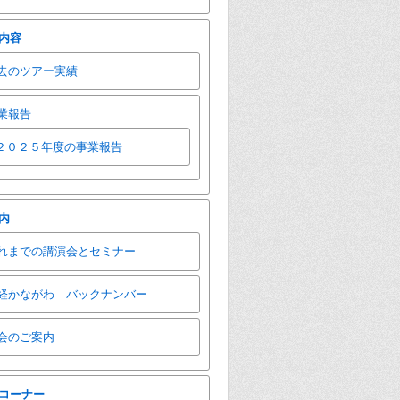
内容
去のツアー実績
業報告
２０２５年度の事業報告
内
れまでの講演会とセミナー
経かながわ バックナンバー
会のご案内
コーナー