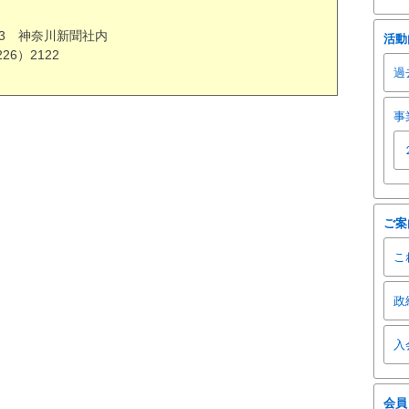
-23 神奈川新聞社内
活動
226）2122
過
事
ご案
こ
政
入
会員