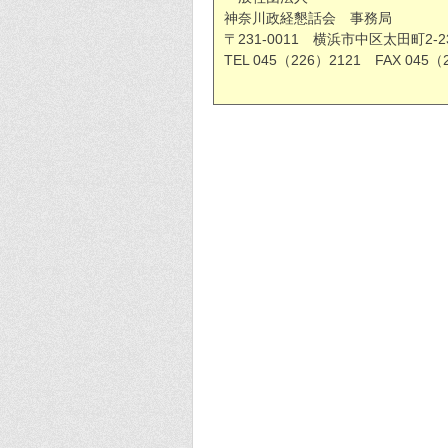
神奈川政経懇話会 事務局
〒231-0011 横浜市中区太田町2
TEL 045（226）2121 FAX 045（