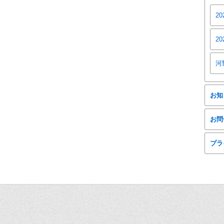
2
2
河
お知
お問
プラ