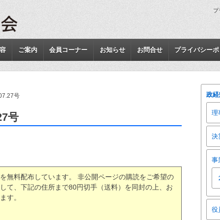
プ
容
ご案内
会員コーナー
お知らせ
お問合せ
プライバシーポ
政経
7.27号
理
27号
決
事
を無料配布しています。 非公開ページの購読をご希望の
して、下記の住所まで80円切手（送料）を同封の上、お
ます。
役