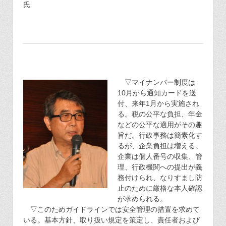
氏
▽マイナンバー制度は
10月から通知カードを送
付、来年1月から実施され
る。税の公平な負担、年金
などの公平な適用がその趣
旨だ。行政事務は簡素化す
るが、企業負担は増える。
企業は個人番号の収集、管
理、行政機関への提出が義
務付けられ、なりすまし防
止のために厳格な本人確認
が求められる。
▽このためガイドラインでは安全管理の措置を求めて
いる。基本方針、取り扱い規定を策定し、責任者および