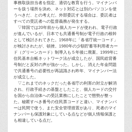
事務取扱担当者を指定、適切な教育を行う。マイナンバ
ーを扱う場所を決め、ネット対応とは別のパソコンを使
うべきだ、との考えだ。外部委託する場合は、委託者は
すべての受託者への監督義務が発生する。
▽韓国では20年前から個人カードが使われ、電子行政
が進んでいるが、日本でも共通番号制が電子行政の根幹
として検討されてきた。1968年に「各省庁統一コード」
が検討されたが、頓挫。1980年の少額貯蓄等利用者カー
ド（グリーンカード）制導入も５年後に廃案。1999年に
住民基本台帳ネットワーク法が成立したが、国民総背番
号制だと反対の声が強かった。しかし、消えた年金問題
で共通番号の必要性が再認識され昨年、マイナンバー法
が成立した。
▽これまでのネックだった各省庁の利害の対立が解消
され、行政手続きの基盤としたこと、個人カードの交付
を国から自治体への受託業務にしたことで態勢が整っ
た。秘匿すべき番号の住民票コードと違い、マイナンバ
ーは民間で使う。また安全管理措置があり、死者のマイ
ナンバーも保護対象にしている点などが個人情報保護と
も相違している点だ。