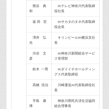
熊谷 典
㈱テレビ神奈川代表取締
和
役社長
坂 田 宏
㈱サカタのタネ代表取締
役会長
澤井 弘
キリンビール㈱横浜支社
光
長
渋谷 文
㈱神奈川新聞総合サービ
彦
ス管理部
鈴木 一男
㈱ダイイチホールディン
グス代表取締役
髙橋 浩治
川崎運送㈱代表取締役社
長
手島 康
神奈川県民共済生活協同
博
組合理事長