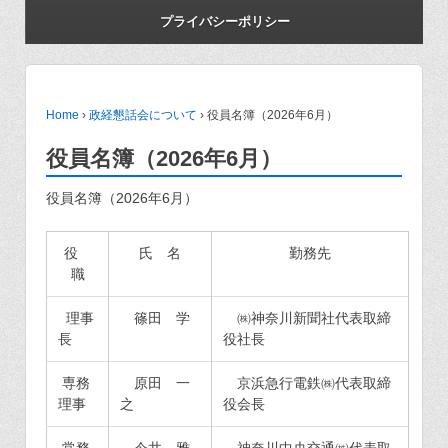
プライバシーポリシー
Home
›
政経懇話会について
›
役員名簿（2026年6月）
役員名簿（2026年6月）
役員名簿（2026年6月）
役
氏 名
勤務先
職
理事
篠田 学
㈱神奈川新聞社代表取締
長
役社長
専務
原田 一
京浜急行電鉄㈱代表取締
理事
之
役会長