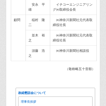
安永 平
イチコーエンジニアリン
雄
グ㈱取締役会長
顧問
稲村 隆
㈱神奈川新聞社元代表取
二
締役社長
並木 裕
㈱神奈川新聞社元代表取
之
締役社長
須藤 浩
㈱神奈川新聞社相談役
之
（敬称略五十音順）
政経懇話会について
理事長挨拶