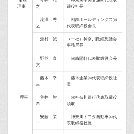
常務
今井 雅
神奈川中央交通㈱代表取
理事
之
締役社長
滝澤 秀
相鉄ホールディングス㈱
之
代表取締役会長
瀧村 誠
（一社）神奈川政経懇話会
事務局長
野並 直
㈱崎陽軒代表取締役会長
文
藤木 幸
藤木企業㈱代表取締役社
吉
長
理事
荒井 智
㈱神奈川銀行代表取締役
希
頭取
安藤 栄
神奈川トヨタ自動車㈱代
一
表取締役社長