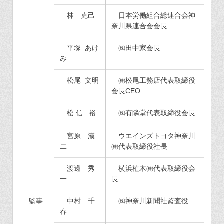
林 克己
日本労働組合総連合会神
奈川県連合会会長
平塚 あけ
㈱田中家会長
み
松尾 文明
㈱松尾工務店代表取締役
会長CEO
松 信 裕
㈱有隣堂代表取締役会長
宮原 漢
ウエインズトヨタ神奈川
二
㈱代表取締役社長
渡邊 秀
横浜植木㈱代表取締役会
一
長
監事
中村 千
㈱神奈川新聞社監査役
春