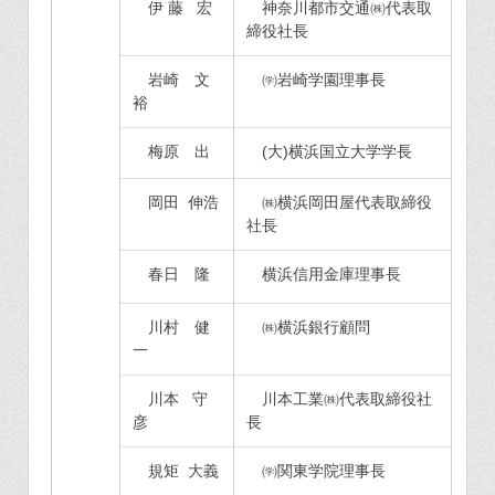
伊 藤 宏
神奈川都市交通㈱代表取
締役社長
岩崎 文
㈻岩崎学園理事長
裕
梅原 出
(大)横浜国立大学学長
岡田 伸浩
㈱横浜岡田屋代表取締役
社長
春日 隆
横浜信用金庫理事長
川村 健
㈱横浜銀行顧問
一
川本 守
川本工業㈱代表取締役社
彦
長
規矩 大義
㈻関東学院理事長